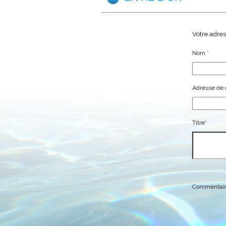
Votre adres
Nom
*
Adresse de 
Titre*
Commentair