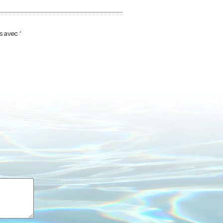
és avec
*